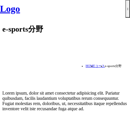
Logo
e-sports分野
HOME
コース
e-sports分野
Lorem ipsum, dolor sit amet consectetur adipisicing elit. Pariatur
quibusdam, facilis laudantium voluptatibus rerum consequuntur.
Fugiat molestias rem, doloribus, ut, necessitatibus itaque repellendus
inventore velit iste recusandae fuga atque ad.